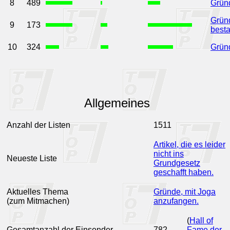
8
489
Gründ
Gründ
9
173
besta
10
324
Gründ
Allgemeines
Anzahl der Listen
1511
Artikel, die es leider
nicht ins
Neueste Liste
Grundgesetz
geschafft haben.
Aktuelles Thema
Gründe, mit Joga
(zum Mitmachen)
anzufangen.
(
Hall of
Gesamtanzahl der Einsender
782
Fame der