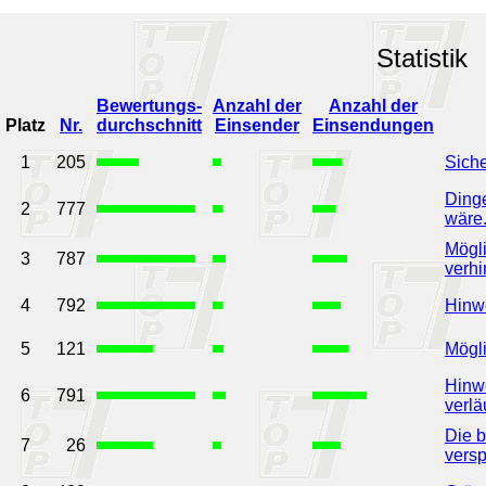
Statistik
Bewertungs-
Anzahl der
Anzahl der
Platz
Nr.
durchschnitt
Einsender
Einsendungen
1
205
Sich
Dinge
2
777
wäre
Mögl
3
787
verhi
4
792
Hinwe
5
121
Mögli
Hinwe
6
791
verläu
Die 
7
26
versp