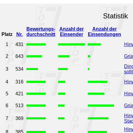
Statistik
Bewertungs-
Anzahl der
Anzahl der
Platz
Nr.
durchschnitt
Einsender
Einsendungen
1
431
Hinw
2
643
Grün
Ding
3
534
sollt
4
316
Hin
5
421
Hinw
6
513
Grün
Hinw
7
369
Stad
Hinw
8
385