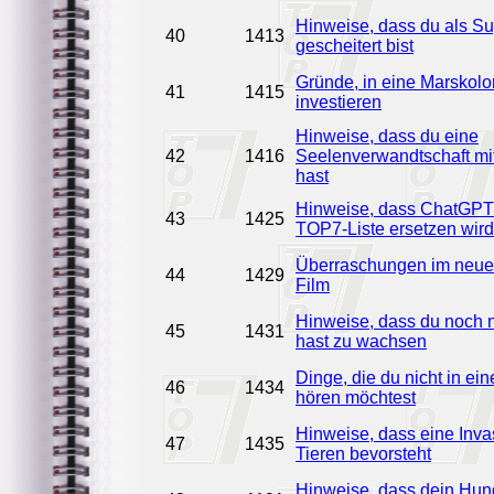
Hinweise, dass du als S
40
1413
gescheitert bist
Gründe, in eine Marskolo
41
1415
investieren
Hinweise, dass du eine
42
1416
Seelenverwandtschaft m
hast
Hinweise, dass ChatGPT 
43
1425
TOP7-Liste ersetzen wird
Überraschungen im neuen
44
1429
Film
Hinweise, dass du noch n
45
1431
hast zu wachsen
Dinge, die du nicht in e
46
1434
hören möchtest
Hinweise, dass eine Inva
47
1435
Tieren bevorsteht
Hinweise, dass dein Hun