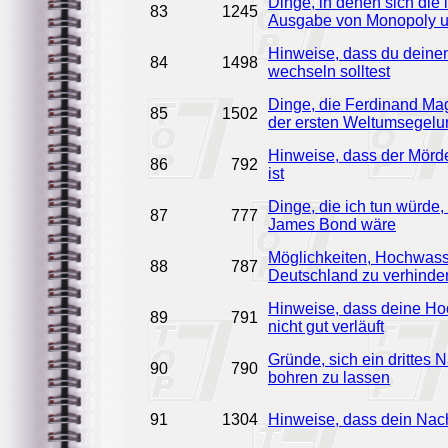
Dinge, in denen sich die 
83
1245
Ausgabe von Monopoly u
Hinweise, dass du deinen
84
1498
wechseln solltest
Dinge, die Ferdinand Ma
85
1502
der ersten Weltumsegel
Hinweise, dass der Mörde
86
792
ist
Dinge, die ich tun würde,
87
777
James Bond wäre
Möglichkeiten, Hochwass
88
787
Deutschland zu verhindern
Hinweise, dass deine Hoc
89
791
nicht gut verläuft
Gründe, sich ein drittes 
90
790
bohren zu lassen
91
1304
Hinweise, dass dein Nach