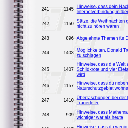
Hinweise, dass dein Nac
241
1145
Internetverbindung mitbe
Sätze, die Weihnachten 
242
1150
nicht zu hören waren
243
896
Abgelehnte Themen für 
Möglichkeiten, Donald T
244
1403
zu schlagen
Hinweise, dass die Welt a
245
1407
Schildkröte und vier Elef
wird
Hinweise, dass du nebe
246
1157
Naturschutzgebiet wohns
Überraschungen bei der l
247
1410
Trauerfeier
Hinweise, dass Mathemati
248
909
wichtiger war als heute
Hinweise, dass du wenig