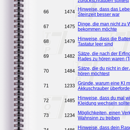
zurückschrauben solltest
Hinweise, dass das Leben
66
1474
Steinzeit besser war
Dinge, die man nicht zu
67
1475
bekommen möchte
Hinweise, dass die Batter
68
1479
Tastatur leer sind
Sätze, die nach der Erfi
69
1482
Rades zu hören waren (Te
Sätze, die du nicht in der
70
1484
hören möchtest
Gründe, warum eine KI m
71
1233
Akkuschrauber überfordert
Hinweise, dass du mal wi
72
1485
Kleidung wechseln sollte
Möglichkeiten, einen Ver
73
1234
Wahnsinn zu treiben
Hinweise, dass dein Ra