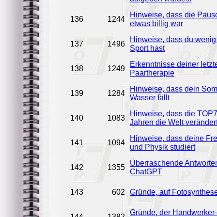
Hinweise, dass die Paus
136
1244
etwas billig war
Hinweise, dass du weni
137
1496
Sport hast
Erkenntnisse deiner letzt
138
1249
Paartherapie
Hinweise, dass dein Som
139
1284
Wasser fällt
Hinweise, dass die TOP7-
140
1083
Jahren die Welt verändert
Hinweise, dass deine Fr
141
1094
und Physik studiert
Überraschende Antworte
142
1355
ChatGPT
143
602
Gründe, auf Fotosynthes
Gründe, der Handwerker
144
1382