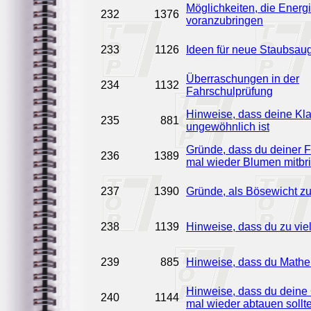
Möglichkeiten, die Ener
232
1376
voranzubringen
233
1126
Ideen für neue Staubsaug
Überraschungen in der
234
1132
Fahrschulprüfung
Hinweise, dass deine Kl
235
881
ungewöhnlich ist
Gründe, dass du deiner 
236
1389
mal wieder Blumen mitbri
237
1390
Gründe, als Bösewicht zu
238
1139
Hinweise, dass du zu vie
239
885
Hinweise, dass du Mathem
Hinweise, dass du deine 
240
1144
mal wieder abtauen sollte