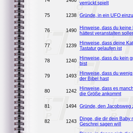
74
1486
verrückt spielt
75
1238
Gründe, in ein UFO einz
Hinweise, dass du keine
76
1490
hättest veranstalten solle
Hinweise, dass deine Kat
77
1239
Tastatur gelaufen ist
Hinweise, dass du kein g
78
1240
bist
Hinweise, dass du weni
79
1493
der Bibel hast
Hinweise, dass es manch
80
1242
die Größe ankommt
81
1494
Gründe, den Jacobsweg 
Dinge, die dir dein Baby 
82
1243
Geschrei sagen will