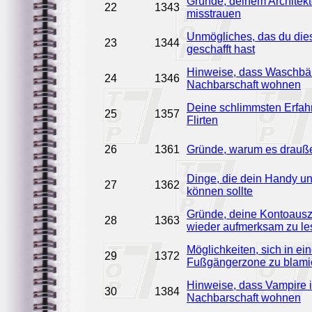
Gründe, deinem Architek
22
1343
misstrauen
Unmögliches, das du di
23
1344
geschafft hast
Hinweise, dass Waschbär
24
1346
Nachbarschaft wohnen
Deine schlimmsten Erfa
25
1357
Flirten
26
1361
Gründe, warum es draußen
Dinge, die dein Handy u
27
1362
können sollte
Gründe, deine Kontoaus
28
1363
wieder aufmerksam zu le
Möglichkeiten, sich in ein
29
1372
Fußgängerzone zu blami
Hinweise, dass Vampire i
30
1384
Nachbarschaft wohnen