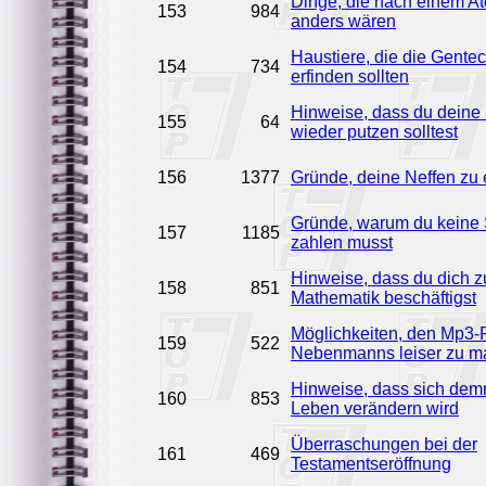
Dinge, die nach einem A
153
984
anders wären
Haustiere, die die Gentec
154
734
erfinden sollten
Hinweise, dass du deine
155
64
wieder putzen solltest
156
1377
Gründe, deine Neffen zu 
Gründe, warum du keine 
157
1185
zahlen musst
Hinweise, dass du dich zu
158
851
Mathematik beschäftigst
Möglichkeiten, den Mp3-
159
522
Nebenmanns leiser zu 
Hinweise, dass sich dem
160
853
Leben verändern wird
Überraschungen bei der
161
469
Testamentseröffnung