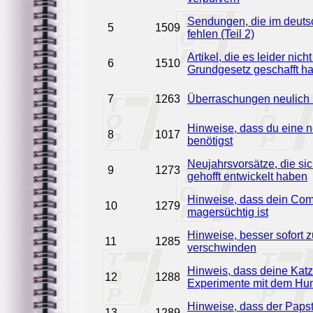
Sendungen, die im deut
5
1509
fehlen (Teil 2)
Artikel, die es leider nicht
6
1510
Grundgesetz geschafft h
7
1263
Überraschungen neulich 
Hinweise, dass du eine 
8
1017
benötigst
Neujahrsvorsätze, die sic
9
1273
gehofft entwickelt haben
Hinweise, dass dein Com
10
1279
magersüchtig ist
Hinweise, besser sofort z
11
1285
verschwinden
Hinweis, dass deine Kat
12
1288
Experimente mit dem Hu
Hinweise, dass der Papst
13
1289