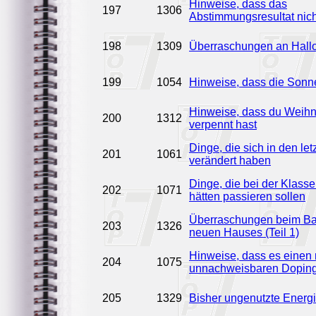
Hinweise, dass das
197
1306
Abstimmungsresultat nich
198
1309
Überraschungen an Hal
199
1054
Hinweise, dass die Sonne
Hinweise, dass du Weih
200
1312
verpennt hast
Dinge, die sich in den le
201
1061
verändert haben
Dinge, die bei der Klasse
202
1071
hätten passieren sollen
Überraschungen beim Ba
203
1326
neuen Hauses (Teil 1)
Hinweise, dass es einen
204
1075
unnachweisbaren Dopings
205
1329
Bisher ungenutzte Energ