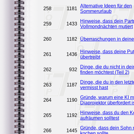
Alternative Ideen für den
258
1181
Sommerurlaub
Hinweise, dass dein Part
259
1433
Vollmondnächten mutiert
260
1182
Überraschungen in dein
Hinweise, dass deine Put
261
1436
übertreibt
Dinge, die du nicht in dei
262
932
finden möchtest (Teil 2)
Dinge, die du in den let
263
1187
vermisst hast
Gründe, warum eine KI m
264
1190
Diaprojektor überfordert i
Hinweise, dass du den Ke
265
1192
aufräumen solltest
Gründe, dass dein Sohn 
266
1445
kochen sollte