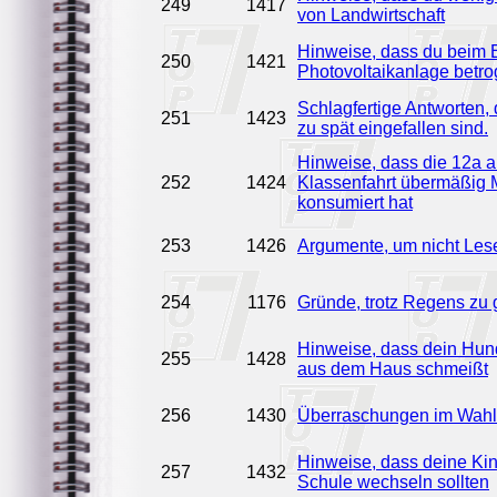
249
1417
von Landwirtschaft
Hinweise, dass du beim 
250
1421
Photovoltaikanlage betr
Schlagfertige Antworten, d
251
1423
zu spät eingefallen sind.
Hinweise, dass die 12a a
252
1424
Klassenfahrt übermäßig 
konsumiert hat
253
1426
Argumente, um nicht Les
254
1176
Gründe, trotz Regens zu g
Hinweise, dass dein Hun
255
1428
aus dem Haus schmeißt
256
1430
Überraschungen im Wah
Hinweise, dass deine Kin
257
1432
Schule wechseln sollten