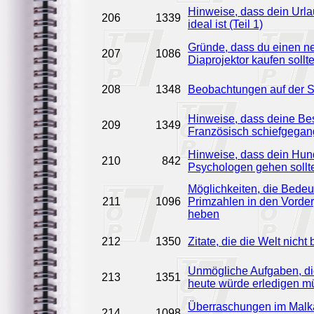
Hinweise, dass dein Urla
206
1339
ideal ist (Teil 1)
Gründe, dass du einen n
207
1086
Diaprojektor kaufen sollte
208
1348
Beobachtungen auf der 
Hinweise, dass deine Bes
209
1349
Französisch schiefgegang
Hinweise, dass dein Hu
210
842
Psychologen gehen sollt
Möglichkeiten, die Bede
211
1096
Primzahlen in den Vorde
heben
212
1350
Zitate, die die Welt nicht
Unmögliche Aufgaben, di
213
1351
heute würde erledigen m
Überraschungen im Malk
214
1098