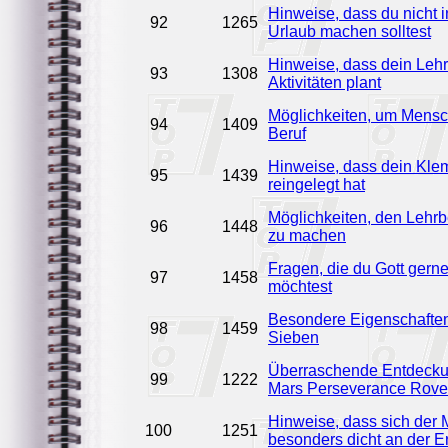
Hinweise, dass du nicht 
92
1265
Urlaub machen solltest
Hinweise, dass dein Lehre
93
1308
Aktivitäten plant
Möglichkeiten, um Mensc
94
1409
Beruf
Hinweise, dass dein Kle
95
1439
reingelegt hat
Möglichkeiten, den Lehrbe
96
1448
zu machen
Fragen, die du Gott gerne
97
1458
möchtest
Besondere Eigenschaften
98
1459
Sieben
Überraschende Entdeck
99
1222
Mars Perseverance Rover 
Hinweise, dass sich der
100
1251
besonders dicht an der E