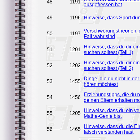
48
1191
ausgefressen hat
49
1196
Hinweise, dass Sport d
Verschwörungstheorien, d
50
1197
Fall wahr sind
Hinweise, dass du dir ein
51
1201
suchen solltest (Teil 1)
Hinweise, dass du dir ein
52
1202
suchen solltest (Teil 2)
Dinge, die du nicht in d
53
1455
hören möchtest
Erziehungstipps, die du n
54
1456
deinen Eltern erhalten m
Hinweise, dass du ein ve
55
1205
Mathe-Genie bist
Hinweise, dass du die Ein
56
1465
falsch verstanden hast