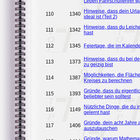
Leben Fahrschullehrer w
Hinweise, dass dein Urla
110
1340
ideal ist (Teil 2)
Hinweise, dass du Leiche
111
1342
hast
112
1345
Feiertage, die im Kalende
Hinweise, dass du bei d
113
1373
zu geizig bist
Möglichkeiten, die Fläch
114
1387
Kreises zu berechnen
Gründe, dass du eigentlic
115
1393
beliebter sein solltest
Nützliche Dinge, die du i
116
1149
gelernt hast
Gründe, dein acht Jahre 
117
1406
auszutauschen
Gründe, warum Mathemat