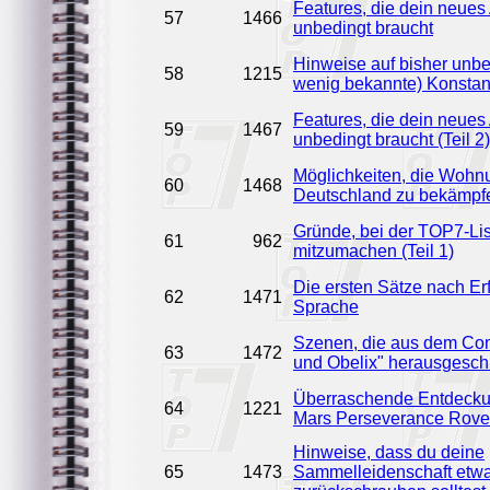
Features, die dein neues
57
1466
unbedingt braucht
Hinweise auf bisher unbe
58
1215
wenig bekannte) Konstan
Features, die dein neues
59
1467
unbedingt braucht (Teil 2)
Möglichkeiten, die Wohn
60
1468
Deutschland zu bekämpf
Gründe, bei der TOP7-Lis
61
962
mitzumachen (Teil 1)
Die ersten Sätze nach Er
62
1471
Sprache
Szenen, die aus dem Com
63
1472
und Obelix" herausgesch
Überraschende Entdeck
64
1221
Mars Perseverance Rover 
Hinweise, dass du deine
65
1473
Sammelleidenschaft etw