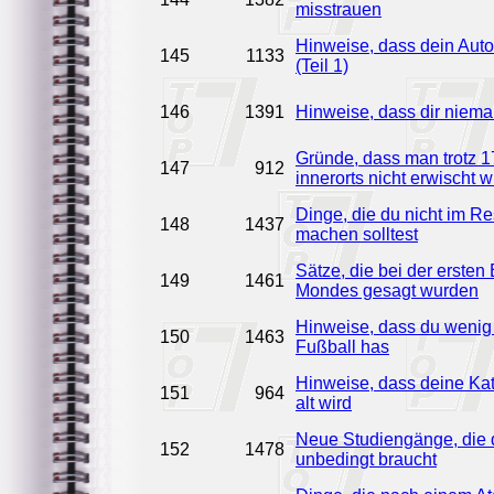
misstrauen
Hinweise, dass dein Auto
145
1133
(Teil 1)
146
1391
Hinweise, dass dir niema
Gründe, dass man trotz 
147
912
innerorts nicht erwischt 
Dinge, die du nicht im Re
148
1437
machen solltest
Sätze, die bei der ersten
149
1461
Mondes gesagt wurden
Hinweise, dass du weni
150
1463
Fußball has
Hinweise, dass deine Ka
151
964
alt wird
Neue Studiengänge, die 
152
1478
unbedingt braucht