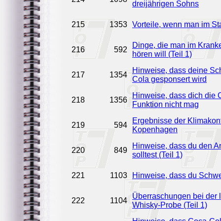
dreijährigen Sohns
215
1353
Vorteile, wenn man im St
Dinge, die man im Krank
216
592
hören will (Teil 1)
Hinweise, dass deine Sc
217
1354
Cola gesponsert wird
Hinweise, dass dich die
218
1356
Funktion nicht mag
Ergebnisse der Klimakonf
219
594
Kopenhagen
Hinweise, dass du den A
220
849
solltest (Teil 1)
221
1103
Hinweise, dass du Schwe
Überraschungen bei der l
222
1104
Whisky-Probe (Teil 1)