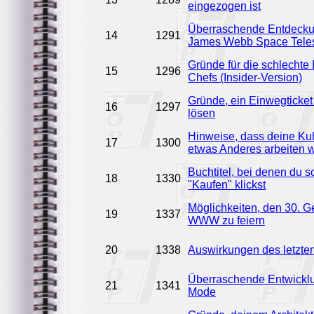
eingezogen ist
Überraschende Entdeck
14
1291
James Webb Space Tele
Gründe für die schlechte
15
1296
Chefs (Insider-Version)
Gründe, ein Einwegticke
16
1297
lösen
Hinweise, dass deine Kuh
17
1300
etwas Anderes arbeiten 
Buchtitel, bei denen du so
18
1330
"Kaufen" klickst
Möglichkeiten, den 30. G
19
1337
WWW zu feiern
20
1338
Auswirkungen des letzte
Überraschende Entwicklu
21
1341
Mode