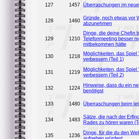
127
1457
Überraschungen im neue
Gründe, noch etwas vor 
128
1460
abzunehmen
Dinge, die deine Chefin 
129
1210
Telefonmeeting besser ni
mitbekommen hätte
Möglichkeiten, das Spiel
130
1218
verbessern (Teil 1)
Möglichkeiten, das Spiel
131
1219
verbessern (Teil 2)
Hinweise, dass du ein n
132
1224
benötigst
133
1480
Überraschungen beim let
Sätze, die nach der Erfi
134
1483
Rades zu hören waren (Te
Dinge, für die du den Wel
135
1236
aufgeben würdest