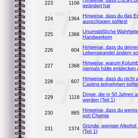
Hinweise, dass Coca-Co
223
1106
geändert hat
Hinweise, dass du das E
224
1364
ausschlagen solltest
Unumstößliche Wahrheit
225
1366
Handwerkern
Hinweise, dass du deine
226
604
Lebenswandel ändern sol
Hinweise, warum Kolumb
227
1368
niemals hätte entdecken 
Hinweise, dass du nicht
228
607
Casting teilnehmen sollte
Dinge, die in 50 Jahren a
229
1118
werden (Teil 1)
Hinweise, dass du wenig
230
865
von Chemie
Gründe, weniger Alkohol 
231
1374
(Teil 1)