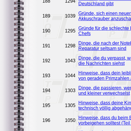
188
1294
Deutschland gibt
Gründe, sich einen neue
189
1039
Akkuschrauber anzuscha
Gründe für die schlechte
190
1295
Chefs
Dinge, die nach der Note
191
1298
Reparatur seltsam sind
Dinge, die du verpasst, w
192
1043
die Nachrichten siehst
Hinweise, dass dein leib
193
1044
von geraden Primzahlen
Dinge, die passieren, we
194
1303
und kleiner verwechselst
Hinweise, dass deine Kin
195
1305
technisch völlig abgehän
Hinweise, dass du beim B
196
1050
vorbeigehen solltest (Teil