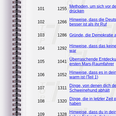
Methoden, um sich vor de
101
1255
drücken
Hinweise, dass die Deut
102
1266
besser ist als ihr Ruf
103
1286
Gründe, die Demokratie 
Hinweise, dass das keine
104
1292
war
Überraschende Entdecku
105
1041
ersten Mars-Raumfahrer
Hinweise, dass es in de
106
1052
warm ist (Teil 1)
Dinge, von denen dich de
107
1311
Schweinehund abhält
Dinge, die in letzter Zeit
108
1320
haben
Hinweise, dass du in dei
109
1328