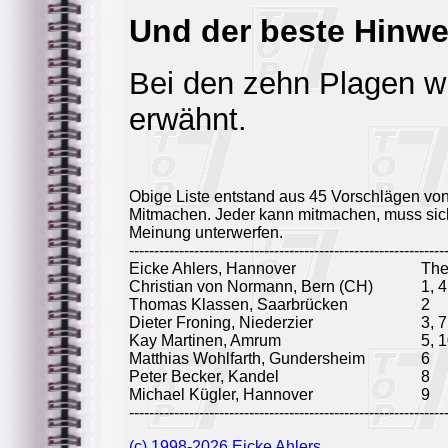
Und der beste Hinwei
Bei den zehn Plagen wi
erwähnt.
Obige Liste entstand aus 45 Vorschlägen vo
Mitmachen. Jeder kann mitmachen, muss sich
Meinung unterwerfen.
---------------------------------------------------------------
Eicke Ahlers, Hannover
Th
Christian von Normann, Bern (CH)
1, 4
Thomas Klassen, Saarbrücken
2
Dieter Froning, Niederzier
3, 7
Kay Martinen, Amrum
5, 1
Matthias Wohlfarth, Gundersheim
6
Peter Becker, Kandel
8
Michael Kügler, Hannover
9
---------------------------------------------------------------
(c) 1998-2026 Eicke Ahlers