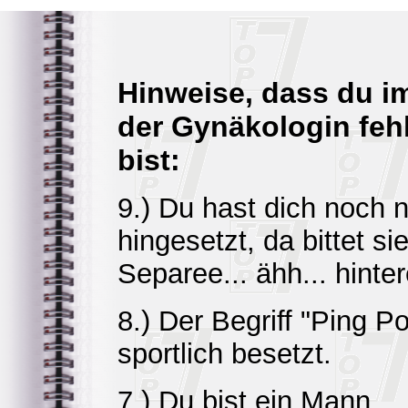
Hinweise, dass du i
der Gynäkologin feh
bist:
9.) Du hast dich noch n
hingesetzt, da bittet si
Separee... ähh... hint
8.) Der Begriff "Ping P
sportlich besetzt.
7.) Du bist ein Mann.