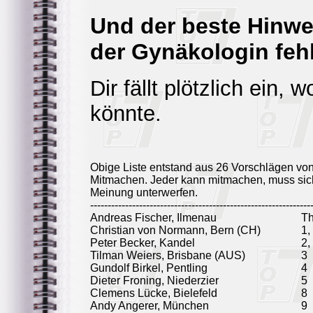
Und der beste Hinwe
der Gynäkologin fehl
Dir fällt plötzlich ein,
könnte.
Obige Liste entstand aus 26 Vorschlägen vo
Mitmachen. Jeder kann mitmachen, muss sich
Meinung unterwerfen.
---------------------------------------------------------------
Andreas Fischer, Ilmenau
T
Christian von Normann, Bern (CH)
1,
Peter Becker, Kandel
2,
Tilman Weiers, Brisbane (AUS)
3
Gundolf Birkel, Pentling
4
Dieter Froning, Niederzier
5
Clemens Lücke, Bielefeld
8
Andy Angerer, München
9