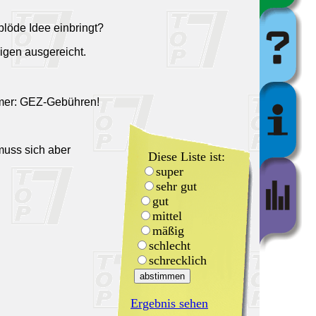
blöde Idee einbringt?
bigen ausgereicht.
mmer: GEZ-Gebühren!
muss sich aber
Diese Liste ist:
super
sehr gut
gut
mittel
mäßig
schlecht
schrecklich
Ergebnis sehen