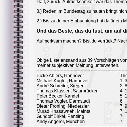
Halt, zurück, Aufmerksamkeit war das Thema.
3.) Reden im Bundestag zu halten bringt nich
2.) Bis zu deiner Einbuchtung hat dafür ein 
Und das Beste, das du tust, um auf
Aufmerksam machen? Bist du verrückt? Nach
Obige Liste entstand aus 39 Vorschlägen vo
meiner subjektiven Meinung unterwerfen.
---------------------------------------------------------------
Eicke Ahlers, Hannover
Th
Michael Kügler, Hannover
1, 
André Schreiter, Siegen
2, 
Thomas Klassen, Saarbrücken
4, 
Peter Becker, Kandel
5, 
Thomas Vogler, Darmstadt
6
Dieter Froning, Niederzier
7, 
Murad Khasawneh, Maintal
7, 
Gundolf Birkel, Pentling
7
Andy Angerer, München
7
---------------------------------------------------------------