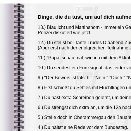
Dinge, die du tust, um auf dich auf
13.) Blaulicht und Martinshorn - immer ein Ga
Polizei diskutiert wie jetzt.
12.) Du stellst bei Tante Trudes Diaabend Zu
(Aber erst nach der erfolgreichen Teilnahme 
11.) "Papa, schau mal, wie ich mit dem Akkub
10.) Du sendest ein Funksignal, das leider v
9.) "Der Beweis ist falsch." "Nein." "Doch." "
8.) Erst schießt du Selfies mit Flüchtlingen
7.) Du hast extra Schreiben gelernt, um dei
6.) Du strengst dich extra an, um die 12a na
5.) Stelle doch in Oberammergau den Bauant
4.) Du hältst eine Rede vor dem Bundestag.