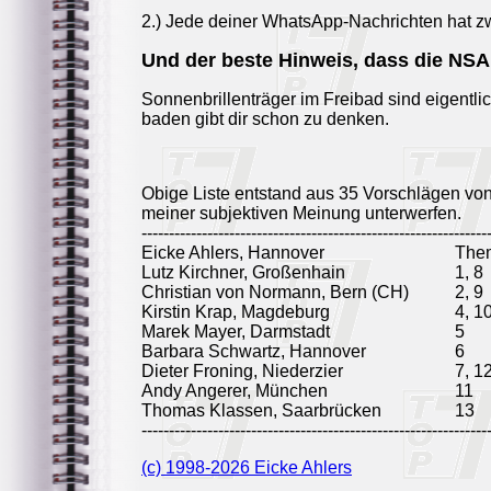
2.) Jede deiner WhatsApp-Nachrichten hat 
Und der beste Hinweis, dass die NSA
Sonnenbrillenträger im Freibad sind eigentl
baden gibt dir schon zu denken.
Obige Liste entstand aus 35 Vorschlägen vo
meiner subjektiven Meinung unterwerfen.
---------------------------------------------------------------
Eicke Ahlers, Hannover
The
Lutz Kirchner, Großenhain
1, 8
Christian von Normann, Bern (CH)
2, 9
Kirstin Krap, Magdeburg
4, 1
Marek Mayer, Darmstadt
5
Barbara Schwartz, Hannover
6
Dieter Froning, Niederzier
7, 1
Andy Angerer, München
11
Thomas Klassen, Saarbrücken
13
---------------------------------------------------------------
(c) 1998-2026 Eicke Ahlers