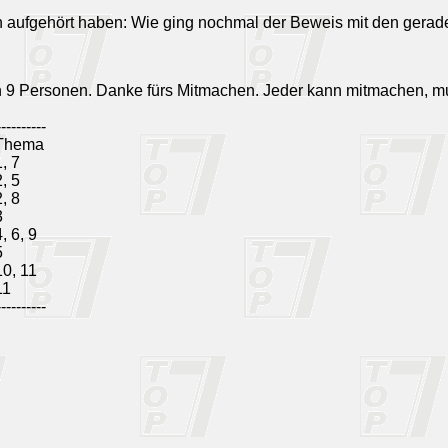
n aufgehört haben: Wie ging nochmal der Beweis mit den gera
n 9 Personen. Danke fürs Mitmachen. Jeder kann mitmachen, m
----------
Thema
1, 7
2, 5
2, 8
3
4, 6, 9
5
10, 11
11
----------