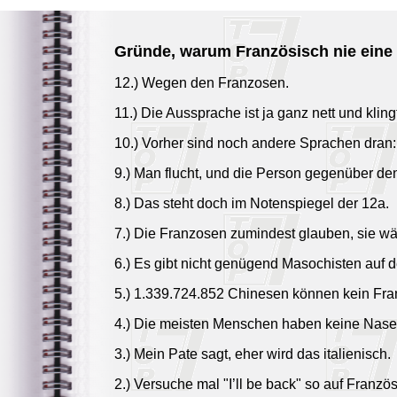
Gründe, warum Französisch nie eine
12.) Wegen den Franzosen.
11.) Die Aussprache ist ja ganz nett und klingt
10.) Vorher sind noch andere Sprachen dran: N
9.) Man flucht, und die Person gegenüber de
8.) Das steht doch im Notenspiegel der 12a.
7.) Die Franzosen zumindest glauben, sie wä
6.) Es gibt nicht genügend Masochisten auf d
5.) 1.339.724.852 Chinesen können kein Fra
4.) Die meisten Menschen haben keine Nase
3.) Mein Pate sagt, eher wird das italienisch.
2.) Versuche mal "I’ll be back" so auf Franzö