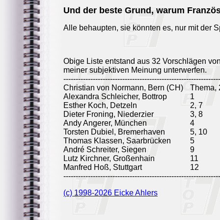
Und der beste Grund, warum Französ
Alle behaupten, sie könnten es, nur mit der S
Obige Liste entstand aus 32 Vorschlägen vo
meiner subjektiven Meinung unterwerfen.
---------------------------------------------------------------
Christian von Normann, Bern (CH)
Thema, 2
Alexandra Schleicher, Bottrop
1
Esther Koch, Detzeln
2, 7
Dieter Froning, Niederzier
3, 8
Andy Angerer, München
4
Torsten Dubiel, Bremerhaven
5, 10
Thomas Klassen, Saarbrücken
5
André Schreiter, Siegen
9
Lutz Kirchner, Großenhain
11
Manfred Hoß, Stuttgart
12
---------------------------------------------------------------
(c) 1998-2026 Eicke Ahlers