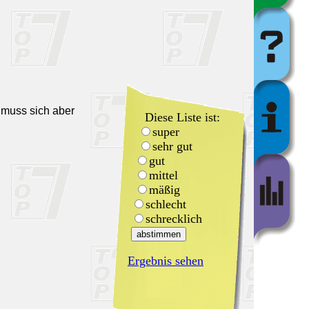
 muss sich aber
Diese Liste ist:
super
sehr gut
gut
mittel
mäßig
schlecht
schrecklich
Ergebnis sehen