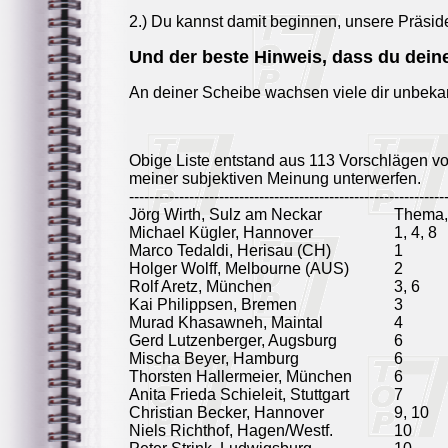
2.) Du kannst damit beginnen, unsere Präsid
Und der beste Hinweis, dass du deine
An deiner Scheibe wachsen viele dir unbekan
Obige Liste entstand aus 113 Vorschlägen v
meiner subjektiven Meinung unterwerfen.
---------------------------------------------------------------
Jörg Wirth, Sulz am Neckar
Thema, 
Michael Kügler, Hannover
1, 4, 8
Marco Tedaldi, Herisau (CH)
1
Holger Wolff, Melbourne (AUS)
2
Rolf Aretz, München
3, 6
Kai Philippsen, Bremen
3
Murad Khasawneh, Maintal
4
Gerd Lutzenberger, Augsburg
6
Mischa Beyer, Hamburg
6
Thorsten Hallermeier, München
6
Anita Frieda Schieleit, Stuttgart
7
Christian Becker, Hannover
9, 10
Niels Richthof, Hagen/Westf.
10