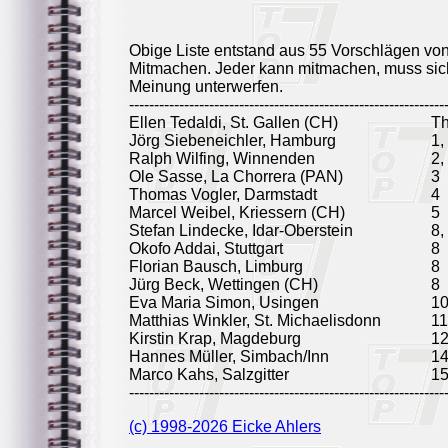
Obige Liste entstand aus 55 Vorschlägen vo
Mitmachen. Jeder kann mitmachen, muss sich
Meinung unterwerfen.
---------------------------------------------------------------
Ellen Tedaldi, St. Gallen (CH)
T
Jörg Siebeneichler, Hamburg
1,
Ralph Wilfing, Winnenden
2,
Ole Sasse, La Chorrera (PAN)
3
Thomas Vogler, Darmstadt
4
Marcel Weibel, Kriessern (CH)
5
Stefan Lindecke, Idar-Oberstein
8,
Okofo Addai, Stuttgart
8
Florian Bausch, Limburg
8
Jürg Beck, Wettingen (CH)
8
Eva Maria Simon, Usingen
1
Matthias Winkler, St. Michaelisdonn
11
Kirstin Krap, Magdeburg
1
Hannes Müller, Simbach/Inn
1
Marco Kahs, Salzgitter
1
---------------------------------------------------------------
(c) 1998-2026 Eicke Ahlers