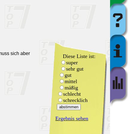
muss sich aber
Diese Liste ist:
super
sehr gut
gut
mittel
mäßig
schlecht
schrecklich
Ergebnis sehen