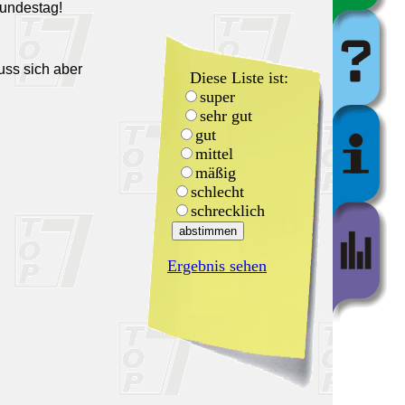
Bundestag!
uss sich aber
Diese Liste ist:
super
sehr gut
gut
mittel
mäßig
schlecht
schrecklich
Ergebnis sehen