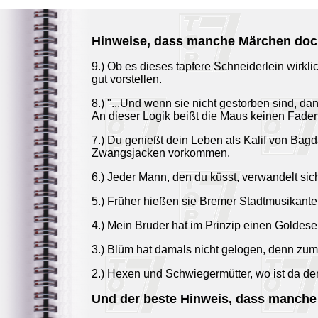
Hinweise, dass manche Märchen doc
9.) Ob es dieses tapfere Schneiderlein wirkli
gut vorstellen.
8.) "...Und wenn sie nicht gestorben sind, da
An dieser Logik beißt die Maus keinen Faden
7.) Du genießt dein Leben als Kalif von Bag
Zwangsjacken vorkommen.
6.) Jeder Mann, den du küsst, verwandelt sic
5.) Früher hießen sie Bremer Stadtmusikante
4.) Mein Bruder hat im Prinzip einen Goldese
3.) Blüm hat damals nicht gelogen, denn zumi
2.) Hexen und Schwiegermütter, wo ist da de
Und der beste Hinweis, dass manche