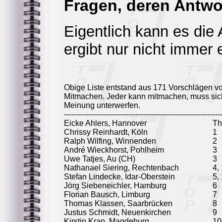
Fragen, deren Antwo
Eigentlich kann es die 
ergibt nur nicht immer 
Obige Liste entstand aus 171 Vorschlägen v
Mitmachen. Jeder kann mitmachen, muss sich
Meinung unterwerfen.
---------------------------------------------------------------
Eicke Ahlers, Hannover
T
Chrissy Reinhardt, Köln
1
Ralph Wilfing, Winnenden
2
André Wieckhorst, Pohlheim
3
Uwe Tatjes, Au (CH)
3
Nathanael Siering, Rechtenbach
4,
Stefan Lindecke, Idar-Oberstein
5,
Jörg Siebeneichler, Hamburg
6
Florian Bausch, Limburg
7
Thomas Klassen, Saarbrücken
8
Justus Schmidt, Neuenkirchen
9
Kirstin Krap, Magdeburg
10