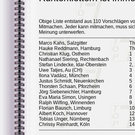
Obige Liste entstand aus 110 Vorschlägen v
Mitmachen. Jeder kann mitmachen, muss sich
Meinung unterwerfen.
---------------------------------------------------------------
Marco Kahs, Salzgitter
T
Hauke Reddmann, Hamburg
T
Christian Klug, Ostheim
1
Nathanael Siering, Rechtenbach
1
Stefan Lindecke, Idar-Oberstein
2,
Uwe Tatjes, Au (CH)
3
Ilona Vadász, München
4
Justus Schmidt, Neuenkirchen
5
Thorsten Schaan, Pforzheim
6
Jörg Siebeneichler, Hamburg
7
Eva Maria Simon, Usingen
8
Ralph Wilfing, Winnenden
9
Florian Bausch, Limburg
10
Albert Koch, Hannover
12
Tobias Unger, Nürnberg
13
Chrissy Reinhardt, Köln
14
---------------------------------------------------------------