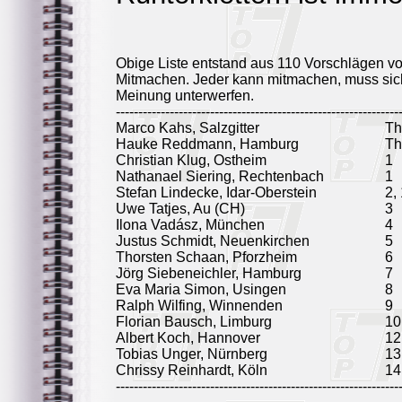
Obige Liste entstand aus 110 Vorschlägen v
Mitmachen. Jeder kann mitmachen, muss sich
Meinung unterwerfen.
---------------------------------------------------------------
Marco Kahs, Salzgitter
T
Hauke Reddmann, Hamburg
T
Christian Klug, Ostheim
1
Nathanael Siering, Rechtenbach
1
Stefan Lindecke, Idar-Oberstein
2,
Uwe Tatjes, Au (CH)
3
Ilona Vadász, München
4
Justus Schmidt, Neuenkirchen
5
Thorsten Schaan, Pforzheim
6
Jörg Siebeneichler, Hamburg
7
Eva Maria Simon, Usingen
8
Ralph Wilfing, Winnenden
9
Florian Bausch, Limburg
10
Albert Koch, Hannover
12
Tobias Unger, Nürnberg
13
Chrissy Reinhardt, Köln
14
---------------------------------------------------------------