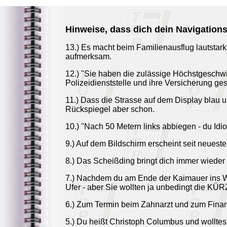
Hinweise, dass dich dein Navigation
13.) Es macht beim Familienausflug lautstar
aufmerksam.
12.) "Sie haben die zulässige Höchstgeschwi
Polizeidienststelle und ihre Versicherung ges
11.) Dass die Strasse auf dem Display blau und
Rückspiegel aber schon.
10.) "Nach 50 Metern links abbiegen - du Idio
9.) Auf dem Bildschirm erscheint seit neuest
8.) Das Scheißding bringt dich immer wieder
7.) Nachdem du am Ende der Kaimauer ins Was
Ufer - aber Sie wollten ja unbedingt die K
6.) Zum Termin beim Zahnarzt und zum Finan
5.) Du heißt Christoph Columbus und wolltest