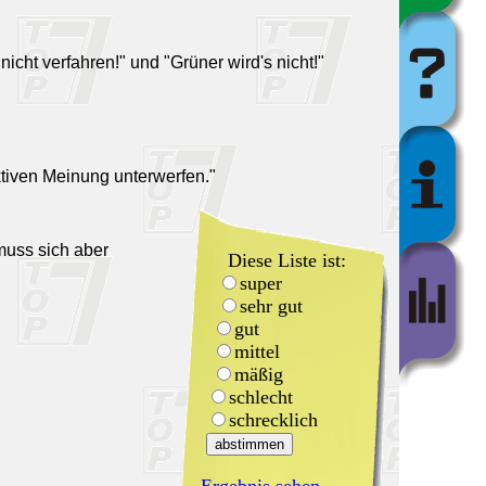
nicht verfahren!" und "Grüner wird's nicht!"
ktiven Meinung unterwerfen."
muss sich aber
Diese Liste ist:
super
sehr gut
gut
mittel
mäßig
schlecht
schrecklich
Ergebnis sehen