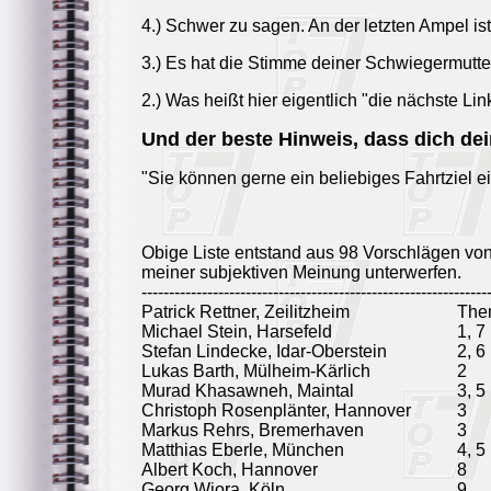
4.) Schwer zu sagen. An der letzten Ampel is
3.) Es hat die Stimme deiner Schwiegermutter u
2.) Was heißt hier eigentlich "die nächste Lin
Und der beste Hinweis, dass dich de
"Sie können gerne ein beliebiges Fahrtziel 
Obige Liste entstand aus 98 Vorschlägen vo
meiner subjektiven Meinung unterwerfen.
---------------------------------------------------------------
Patrick Rettner, Zeilitzheim
The
Michael Stein, Harsefeld
1, 7
Stefan Lindecke, Idar-Oberstein
2, 6
Lukas Barth, Mülheim-Kärlich
2
Murad Khasawneh, Maintal
3, 5
Christoph Rosenplänter, Hannover
3
Markus Rehrs, Bremerhaven
3
Matthias Eberle, München
4, 5
Albert Koch, Hannover
8
Georg Wiora, Köln
9