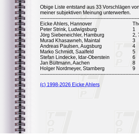
Obige Liste entstand aus 33 Vorschlägen vo
meiner subjektiven Meinung unterwerfen.
---------------------------------------------------------------
Eicke Ahlers, Hannover
Th
Peter Strink, Ludwigsburg
1
Jörg Siebeneichler, Hamburg
2, 
Murad Khasawneh, Maintal
3
Andreas Paulsen, Augsburg
4
Marko Schmidt, Saalfeld
5
Stefan Lindecke, Idar-Oberstein
6
Jan Bültmann, Aachen
8
Holger Nordmeyer, Starnberg
9
---------------------------------------------------------------
(c) 1998-2026 Eicke Ahlers