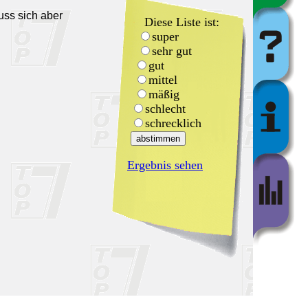
uss sich aber
Diese Liste ist:
super
sehr gut
gut
mittel
mäßig
schlecht
schrecklich
Ergebnis sehen