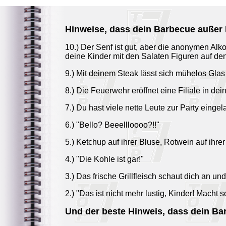
Hinweise, dass dein Barbecue außer K
10.) Der Senf ist gut, aber die anonymen Al
deine Kinder mit den Salaten Figuren auf de
9.) Mit deinem Steak lässt sich mühelos Gla
8.) Die Feuerwehr eröffnet eine Filiale in d
7.) Du hast viele nette Leute zur Party einge
6.) "Bello? Beeellloooo?!!"
5.) Ketchup auf ihrer Bluse, Rotwein auf ihre
4.) "Die Kohle ist gar!"
3.) Das frische Grillfleisch schaut dich an und
2.) "Das ist nicht mehr lustig, Kinder! Macht s
Und der beste Hinweis, dass dein Bar