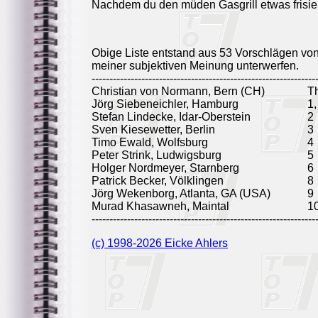
Nachdem du den müden Gasgrill etwas frisier
Obige Liste entstand aus 53 Vorschlägen vo
meiner subjektiven Meinung unterwerfen.
---------------------------------------------------------------
Christian von Normann, Bern (CH)
T
Jörg Siebeneichler, Hamburg
1,
Stefan Lindecke, Idar-Oberstein
2
Sven Kiesewetter, Berlin
3
Timo Ewald, Wolfsburg
4
Peter Strink, Ludwigsburg
5
Holger Nordmeyer, Starnberg
6
Patrick Becker, Völklingen
8
Jörg Wekenborg, Atlanta, GA (USA)
9
Murad Khasawneh, Maintal
1
---------------------------------------------------------------
(c) 1998-2026 Eicke Ahlers