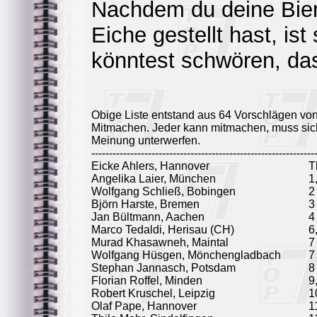
Nachdem du deine Bier
Eiche gestellt hast, ist 
könntest schwören, da
Obige Liste entstand aus 64 Vorschlägen vo
Mitmachen. Jeder kann mitmachen, muss sich
Meinung unterwerfen.
---------------------------------------------------------------
Eicke Ahlers, Hannover
T
Angelika Laier, München
1
Wolfgang Schließ, Bobingen
2
Björn Harste, Bremen
3
Jan Bültmann, Aachen
4
Marco Tedaldi, Herisau (CH)
6
Murad Khasawneh, Maintal
7
Wolfgang Hüsgen, Mönchengladbach
7
Stephan Jannasch, Potsdam
8
Florian Roffel, Minden
9
Robert Kruschel, Leipzig
1
Olaf Pape, Hannover
1