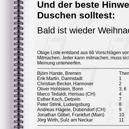
Und der beste Hinwe
Duschen solltest:
Bald ist wieder Weihna
Obige Liste entstand aus 66 Vorschlägen vo
Mitmachen. Jeder kann mitmachen, muss sich
Meinung unterwerfen.
---------------------------------------------------------------
Björn Harste, Bremen
Them
Erik Martin, Darmstadt
1
Christian Becker, Hannover
2
Oliver Hohlstein, Bonn
3, 6
Marco Tedaldi, Herisau (CH)
4
Esther Koch, Detzeln
7
Peter Strink, Ludwigsburg
8
Andreas Hägele, Dübendorf (CH)
9
Jonathan Göbel, Frankfurt (Main)
10
Jörg Wirth, Sulz am Neckar
11
---------------------------------------------------------------