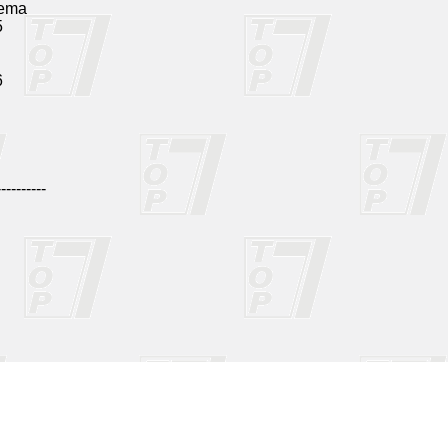
ema
5
6
----------