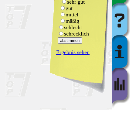
sehr gut
gut
mittel
mäßig
schlecht
schrecklich
Ergebnis sehen