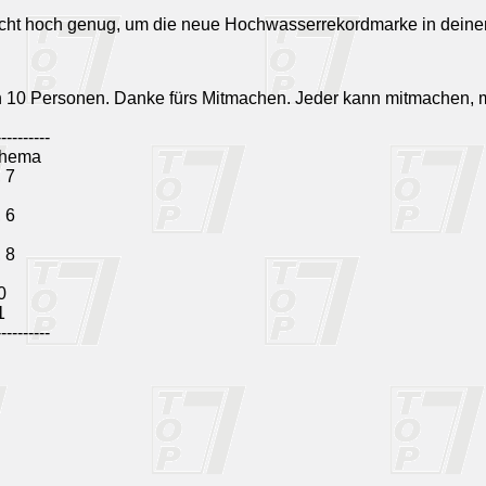
icht hoch genug, um die neue Hochwasserrekordmarke in dein
n 10 Personen. Danke fürs Mitmachen. Jeder kann mitmachen, 
----------
hema
, 7
, 6
, 8
0
1
----------