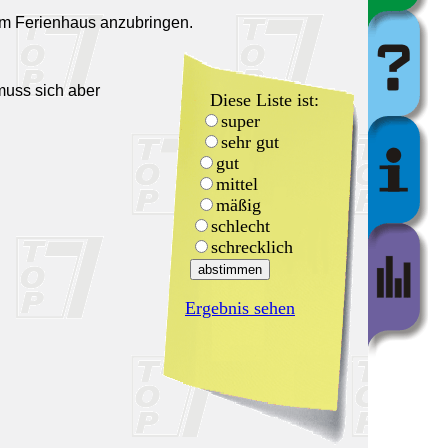
em Ferienhaus anzubringen.
muss sich aber
Diese Liste ist:
super
sehr gut
gut
mittel
mäßig
schlecht
schrecklich
Ergebnis sehen