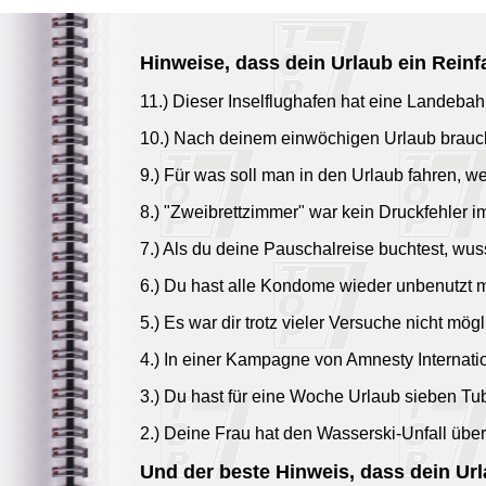
Hinweise, dass dein Urlaub ein Reinfa
11.) Dieser Inselflughafen hat eine Landebah
10.) Nach deinem einwöchigen Urlaub brauch
9.) Für was soll man in den Urlaub fahren, w
8.) "Zweibrettzimmer" war kein Druckfehler i
7.) Als du deine Pauschalreise buchtest, wuss
6.) Du hast alle Kondome wieder unbenutzt mi
5.) Es war dir trotz vieler Versuche nicht mög
4.) In einer Kampagne von Amnesty Internati
3.) Du hast für eine Woche Urlaub sieben T
2.) Deine Frau hat den Wasserski-Unfall über
Und der beste Hinweis, dass dein Urla