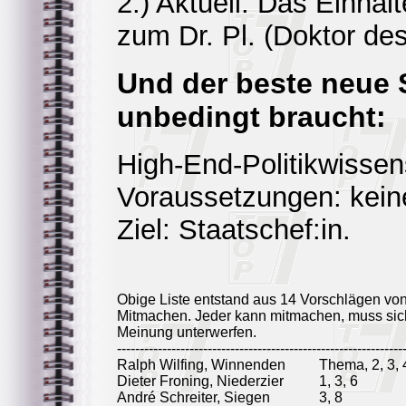
2.) Aktuell: Das Einha
zum Dr. Pl. (Doktor de
Und der beste neue 
unbedingt braucht:
High-End-Politikwissen
Voraussetzungen: kein
Ziel: Staatschef:in.
Obige Liste entstand aus 14 Vorschlägen vo
Mitmachen. Jeder kann mitmachen, muss sich
Meinung unterwerfen.
---------------------------------------------------------------
Ralph Wilfing, Winnenden
Thema, 2, 3, 
Dieter Froning, Niederzier
1, 3, 6
André Schreiter, Siegen
3, 8