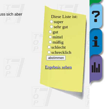
uss sich aber
Diese Liste ist:
super
sehr gut
gut
mittel
mäßig
schlecht
schrecklich
Ergebnis sehen