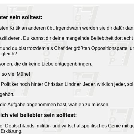
ter sein solltest:
sten Kritik an anderen übt. Irgendwann werden sie dir dafür dan
azifizieren. Du kannst dir deine mangelnde Beliebtheit dort echt 
ht und du bist trotzdem als Chef der größten Oppositionspartei un
 gleich?
rsonen, die dir keine Liebe entgegenbringen.
n so viel Mühe!
Politiker noch hinter Christian Lindner. Jeder, wirklich jeder, sol
 gehört.
ihm die Aufgabe abgenommen hast, wählen zu müssen.
h viel beliebter sein solltest:
iner Deutschlands, militär- und wirtschaftspolitisches Genie mi
 Erklärung.