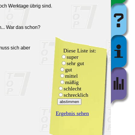
och Werktage übrig sind.
m... War das schon?
muss sich aber
Diese Liste ist:
super
sehr gut
gut
mittel
mäßig
schlecht
schrecklich
Ergebnis sehen