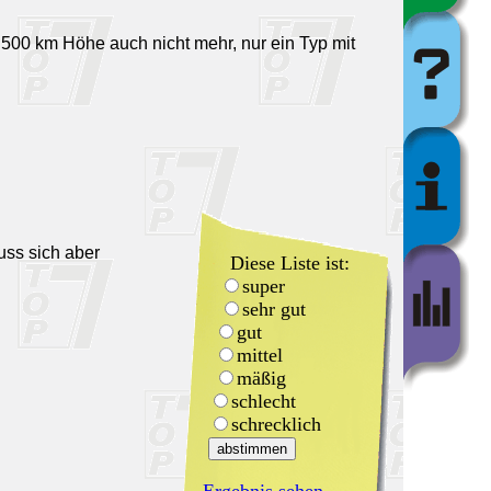
 500 km Höhe auch nicht mehr, nur ein Typ mit
uss sich aber
Diese Liste ist:
super
sehr gut
gut
mittel
mäßig
schlecht
schrecklich
Ergebnis sehen