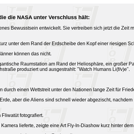
e die NASA unter Verschluss hält:
s Bewusstsein entwickelt. Sie vertreiben sich jetzt die Zeit mit
urz unter dem Rand der Erdscheibe den Kopf einer riesigen Sc
Männer können das nicht.
igantische Raumstation am Rand der Heliosphäre, ein großer Par
chstraße produziert und ausgestrahlt: "Watch Humans Li(f/v)e".
rch einen Wettstreit unter den Nationen lange Zeit für Frieden
er Erde, aber die Aliens sind schnell wieder abgezischt, nach
liwatüt fotografiert.
2 Kamera lieferte, zeigte eine Art Fly-In-Diashow kurz hinter de