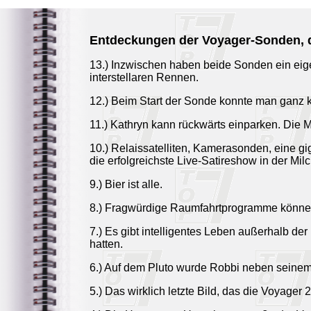
Entdeckungen der Voyager-Sonden, di
13.) Inzwischen haben beide Sonden ein eigene
interstellaren Rennen.
12.) Beim Start der Sonde konnte man ganz k
11.) Kathryn kann rückwärts einparken. Die 
10.) Relaissatelliten, Kamerasonden, eine g
die erfolgreichste Live-Satireshow in der Mil
9.) Bier ist alle.
8.) Fragwürdige Raumfahrtprogramme können du
7.) Es gibt intelligentes Leben außerhalb d
hatten.
6.) Auf dem Pluto wurde Robbi neben seinem F
5.) Das wirklich letzte Bild, das die Voyager 