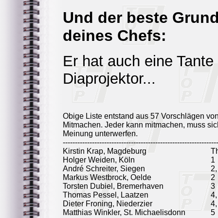
Und der beste Grund
deines Chefs:
Er hat auch eine Tante
Diaprojektor...
Obige Liste entstand aus 57 Vorschlägen vo
Mitmachen. Jeder kann mitmachen, muss sich
Meinung unterwerfen.
---------------------------------------------------------------
Kirstin Krap, Magdeburg
T
Holger Weiden, Köln
1
André Schreiter, Siegen
2,
Markus Westbrock, Oelde
2
Torsten Dubiel, Bremerhaven
3
Thomas Pessel, Laatzen
4,
Dieter Froning, Niederzier
4,
Matthias Winkler, St. Michaelisdonn
5