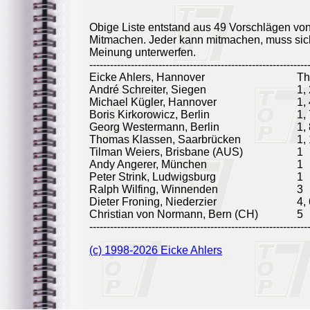
Obige Liste entstand aus 49 Vorschlägen vo
Mitmachen. Jeder kann mitmachen, muss sich
Meinung unterwerfen.
---------------------------------------------------------------
Eicke Ahlers, Hannover
T
André Schreiter, Siegen
1, 
Michael Kügler, Hannover
1,
Boris Kirkorowicz, Berlin
1,
Georg Westermann, Berlin
1,
Thomas Klassen, Saarbrücken
1,
Tilman Weiers, Brisbane (AUS)
1
Andy Angerer, München
1
Peter Strink, Ludwigsburg
1
Ralph Wilfing, Winnenden
3
Dieter Froning, Niederzier
4,
Christian von Normann, Bern (CH)
5
---------------------------------------------------------------
(c) 1998-2026 Eicke Ahlers