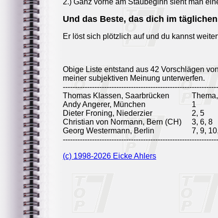
2.) Ganz vorne am Staubeginn sieht man ein
Und das Beste, das dich im täglichen
Er löst sich plötzlich auf und du kannst weite
Obige Liste entstand aus 42 Vorschlägen vo
meiner subjektiven Meinung unterwerfen.
---------------------------------------------------------------
Thomas Klassen, Saarbrücken
Thema, 
Andy Angerer, München
1
Dieter Froning, Niederzier
2, 5
Christian von Normann, Bern (CH)
3, 6, 8
Georg Westermann, Berlin
7, 9, 10
---------------------------------------------------------------
(c) 1998-2026 Eicke Ahlers