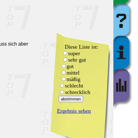
uss sich aber
Diese Liste ist:
super
sehr gut
gut
mittel
mäßig
schlecht
schrecklich
Ergebnis sehen