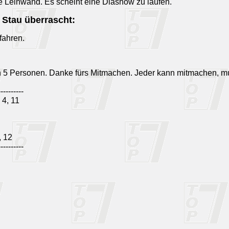
e Leinwand. Es scheint eine Diashow zu laufen.
 Stau überrascht:
rfahren.
n 5 Personen. Danke fürs Mitmachen. Jeder kann mitmachen, m
----------
4, 11
, 12
----------