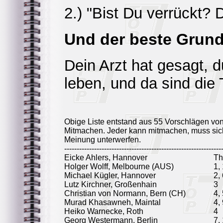
2.) "Bist Du verrückt? D
Und der beste Grund,
Dein Arzt hat gesagt, d
leben, und da sind die
Obige Liste entstand aus 55 Vorschlägen vo
Mitmachen. Jeder kann mitmachen, muss sich
Meinung unterwerfen.
---------------------------------------------------------------
Eicke Ahlers, Hannover
T
Holger Wolff, Melbourne (AUS)
1,
Michael Kügler, Hannover
2,
Lutz Kirchner, Großenhain
3
Christian von Normann, Bern (CH)
4,
Murad Khasawneh, Maintal
4,
Heiko Warnecke, Roth
4
Georg Westermann, Berlin
7,