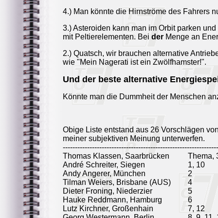
4.) Man könnte die Hirnströme des Fahrers n
3.) Asteroiden kann man im Orbit parken und b
mit Peltierelementen. Bei
der
Menge an Energi
2.) Quatsch, wir brauchen alternative Antri
wie "Mein Nagerati ist ein Zwölfhamster!".
Und der beste alternative Energiespe
Könnte man die Dummheit der Menschen anza
Obige Liste entstand aus 26 Vorschlägen vo
meiner subjektiven Meinung unterwerfen.
---------------------------------------------------------------
Thomas Klassen, Saarbrücken
Thema, 3
André Schreiter, Siegen
1, 10
Andy Angerer, München
2
Tilman Weiers, Brisbane (AUS)
4
Dieter Froning, Niederzier
5
Hauke Reddmann, Hamburg
6
Lutz Kirchner, Großenhain
7, 12
Georg Westermann, Berlin
8, 9, 11,