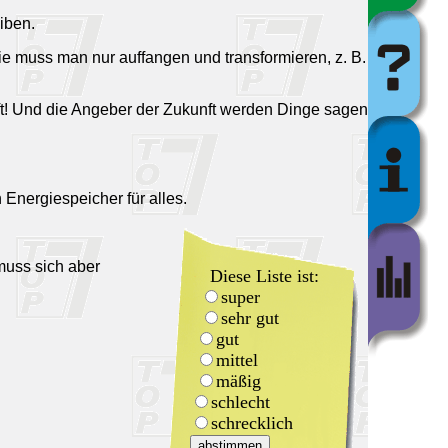
iben.
Die muss man nur auffangen und transformieren, z. B.
nft! Und die Angeber der Zukunft werden Dinge sagen
nergiespeicher für alles.
muss sich aber
Diese Liste ist:
super
sehr gut
gut
mittel
mäßig
schlecht
schrecklich