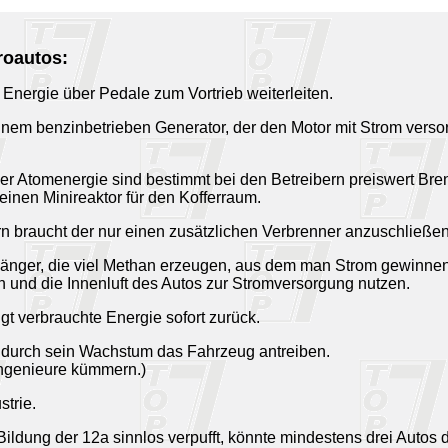
roautos:
nergie über Pedale zum Vortrieb weiterleiten.
 einem benzinbetrieben Generator, der den Motor mit Strom verso
 Atomenergie sind bestimmt bei den Betreibern preiswert Bre
nen Minireaktor für den Kofferraum.
braucht der nur einen zusätzlichen Verbrenner anzuschließen, 
hänger, die viel Methan erzeugen, aus dem man Strom gewinne
 und die Innenluft des Autos zur Stromversorgung nutzen.
t verbrauchte Energie sofort zurück.
 durch sein Wachstum das Fahrzeug antreiben.
 Ingenieure kümmern.)
strie.
ildung der 12a sinnlos verpufft, könnte mindestens drei Autos de