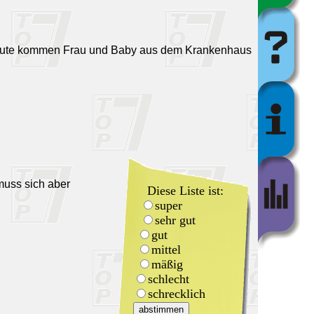
ber heute kommen Frau und Baby aus dem Krankenhaus
muss sich aber
Diese Liste ist:
super
sehr gut
gut
mittel
mäßig
schlecht
schrecklich