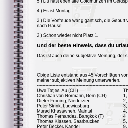
5.) Du hast eben alle Goldmünzen im Geldspe
4.) Es ist Montag.
3.) Die Vorfreude war gigantisch, die Geburt
nach Hause.
2.) Schon wieder nicht Platz 1.
Und der beste Hinweis, dass du urlaub
Das ist auch deine subjektive Meinung, der si
Obige Liste entstand aus 45 Vorschlägen vo
meiner subjektiven Meinung unterwerfen.
---------------------------------------------------------------
Uwe Tatjes, Au (CH)
T
Christian von Normann, Bern (CH)
1,
Dieter Froning, Niederzier
2,
Peter Strink, Ludwigsburg
3,
Murad Khasawneh, Maintal
4,
Thomas Fernandez, Bangkok (T)
4
Thomas Klassen, Saarbrücken
5,
Peter Becker, Kandel
9,