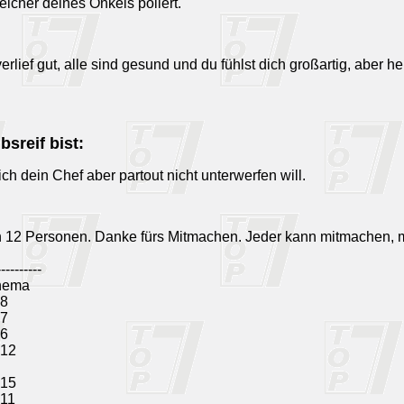
icher deines Onkels poliert.
 verlief gut, alle sind gesund und du fühlst dich großartig, a
sreif bist:
ch dein Chef aber partout nicht unterwerfen will.
n 12 Personen. Danke fürs Mitmachen. Jeder kann mitmachen, 
----------
hema
 8
 7
 6
 12
 15
 11