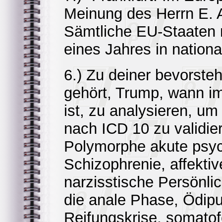
Meinung des Herrn E. A
Sämtliche EU-Staaten 
eines Jahres in nation
6.) Zu deiner bevorste
gehört, Trump, wann i
ist, zu analysieren, u
nach ICD 10 zu validie
Polymorphe akute psyc
Schizophrenie, affekti
narzisstische Persönli
die anale Phase, Ödip
Reifungskrise, somat